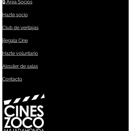
🔒
Área Socios
Hazte socio
Club de ventajas
Regala Cine
Hazte voluntario
Alquiler de salas
Contacto