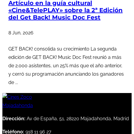
Artículo en la guía cultural
«Cine&TelePLAY» sobre la 2ª Edición
del Get Back! Music Doc Fest
8 Jun, 2026
GET BACK! consolida su crecimiento La segunda
edición de GET BACK! Music Doc Fest reunió a más
de 2.000 asistentes, un 25% más que el año anterior,
y cerró su programación anunciando los ganadores
de ...
Dirección:
Av de España, 51, 28220 Majadahonda, Madrid
Teléfono:
918 11 96 27