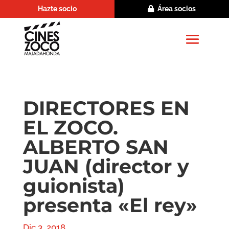
Hazte socio
Área socios
DIRECTORES EN
EL ZOCO.
ALBERTO SAN
JUAN (director y
guionista)
presenta «El rey»
Dic 3, 2018