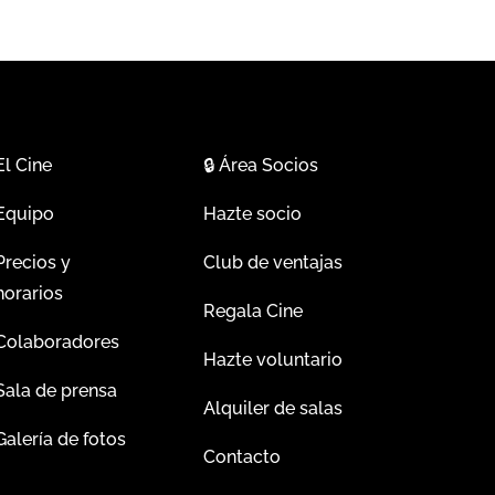
El Cine
🔒
Área Socios
Equipo
Hazte socio
Precios y
Club de ventajas
horarios
Regala Cine
Colaboradores
Hazte voluntario
Sala de prensa
Alquiler de salas
Galería de fotos
Contacto