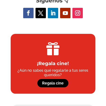
Síguenos
👇

¡Regala cine!
¿Aún no sabes qué regalarle a tus seres
queridos?
Regala cine