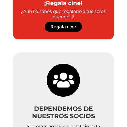
¡Regala cine!
¿Aún no sabes qué regalarle a tus seres
queridos?
Regala cine

DEPENDEMOS DE
NUESTROS SOCIOS
Si eres un apasionado del cine y la