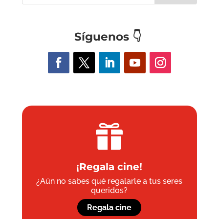
Síguenos
👇

¡Regala cine!
¿Aún no sabes qué regalarle a tus seres
queridos?
Regala cine