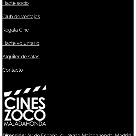
Hazte socio
Club de ventajas
Regala Cine
Hazte voluntario
Alquiler de salas
Contacto
Dirección:
Av de España, 51, 28220 Majadahonda, Madrid