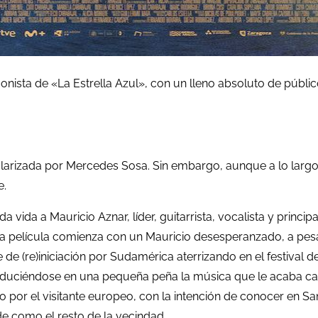
gonista de «La Estrella Azul», con un lleno absoluto de púb
opularizada por Mercedes Sosa. Sin embargo, aunque a lo larg
e.
 vida a Mauricio Aznar, líder, guitarrista, vocalista y princi
 película comienza con un Mauricio desesperanzado, a pesar d
de (re)iniciación por Sudamérica aterrizando en el festival d
duciéndose en una pequeña peña la música que le acaba cautiv
do por el visitante europeo, con la intención de conocer en Sa
e como el resto de la vecindad.