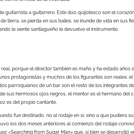
de guitarrista a guitarrero. Este dúo quijotesco son el corazón
 de tierra, se pierda en sus bailes, se inunde de vida en sus
uando le siente santiagueño le devuelve el instrumento.
da real, porque el director también es maño y ha estado años
nos protagonistas y muchos de los figurantes son reales: el 
dos parroquianos de un bar son el resto de los integrantes d
 de sus hermosos ojos negros, el mentor es el hermano del 
z es del propio cantante.
sto fue destinado, no al rodaje en sí, sino a que pudiera sur
uvo los dos meses anteriores al comienzo del rodaje convivi
ez «Searching from Sugar Man» que, si bien se desarrolló en