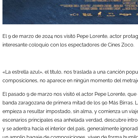
El 9 de marzo de 2024 nos visitó Pepe Lorente, actor prota
interesante coloquio con los espectadores de Cines Zoco.
«La estrella azul», el título, nos traslada a una canción p
composiciones, no aparece en ningún momento del metraj
El pasado 9 de marzo nos visitó el actor Pepe Lorente, que da
banda zaragozana de primera mitad de los 90 Más Birras. La
empieza a resultar impostado, sin alma, y comienza un viaje 
escenarios principales esa anhelada verdad, descubre intro
y se adentra hacia el interior del país, generalmente ignora
un amplio bagaje de composiciones, viven de forma humild