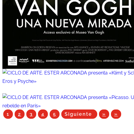
1
2
3
4
5
Siguiente
»
»