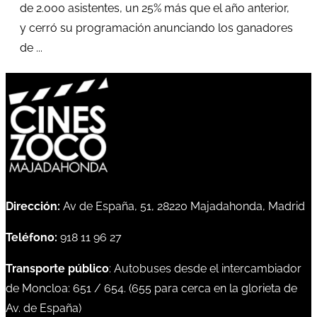
de 2.000 asistentes, un 25% más que el año anterior,
y cerró su programación anunciando los ganadores
de ...
Dirección:
Av de España, 51, 28220 Majadahonda, Madrid
Teléfono:
918 11 96 27
Transporte público
: Autobuses desde el intercambiador
de Moncloa:
651
/
654
. (
655
para cerca en la glorieta de
Av. de España)