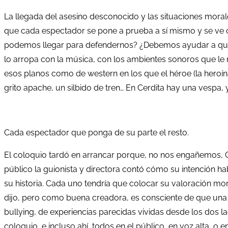
La llegada del asesino desconocido y las situaciones moral
que cada espectador se pone a prueba a sí mismo y se ve obl
podemos llegar para defendernos? ¿Debemos ayudar a quien
lo arropa con la música, con los ambientes sonoros que le me
esos planos como de western en los que el héroe (la heroín
grito apache, un silbido de tren… En Cerdita hay una vespa,
Cada espectador que ponga de su parte el resto.
El coloquio tardó en arrancar porque, no nos engañemos, Ce
público la guionista y directora contó cómo su intención ha
su historia. Cada uno tendría que colocar su valoración mor
dijo, pero como buena creadora, es consciente de que una ve
bullying, de experiencias parecidas vividas desde los dos lad
coloquio, e incluso ahí, todos en el público, en voz alta, o 