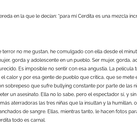
ereda en la que le decían: “para mí Cerdita es una mezcla in
 de terror no me gustan, he comulgado con ella desde el minu
ujer, gorda y adolescente en un pueblo. Ser mujer, gorda, a
urecido. Es imposible no sentir con esa angustia. La películ
el calor y por esa gente de pueblo que critica, que se mete e
con sobrepeso que sufre bullying constante por parte de las
r un asesinato. Ella no lo sabe, pero el espectador sí, y si
ás aterradoras las tres niñas que la insultan y la humillan
nchados de sangre. Ellas, mientras tanto, le hacen fotos para 
rdita todo es carnal.