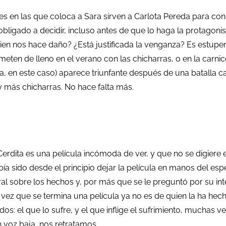
es en las que coloca a Sara sirven a Carlota Pereda para con
igado a decidir, incluso antes de que lo haga la protagonist
 nos hace daño? ¿Está justificada la venganza? Es estupend
ten de lleno en el verano con las chicharras, o en la carnicer
a, en este caso) aparece triunfante después de una batalla 
 y más chicharras. No hace falta más.
rdita es una película incómoda de ver, y que no se digiere e
bía sido desde el principio dejar la película en manos del e
al sobre los hechos y, por más que se le preguntó por su inte
z que se termina una película ya no es de quien la ha hecho, 
os: el que lo sufre, y el que inflige el sufrimiento, muchas v
en voz baja, nos retratamos.