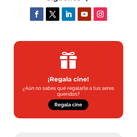

¡Regala cine!
¿Aún no sabes qué regalarle a tus seres
queridos?
Regala cine