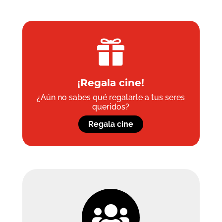

¡Regala cine!
¿Aún no sabes qué regalarle a tus seres
queridos?
Regala cine
