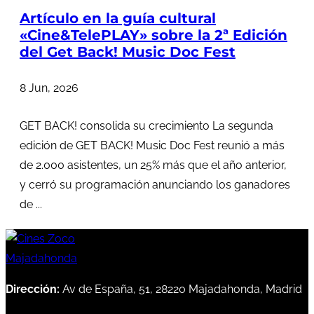
Artículo en la guía cultural
«Cine&TelePLAY» sobre la 2ª Edición
del Get Back! Music Doc Fest
8 Jun, 2026
GET BACK! consolida su crecimiento La segunda
edición de GET BACK! Music Doc Fest reunió a más
de 2.000 asistentes, un 25% más que el año anterior,
y cerró su programación anunciando los ganadores
de ...
Dirección:
Av de España, 51, 28220 Majadahonda, Madrid