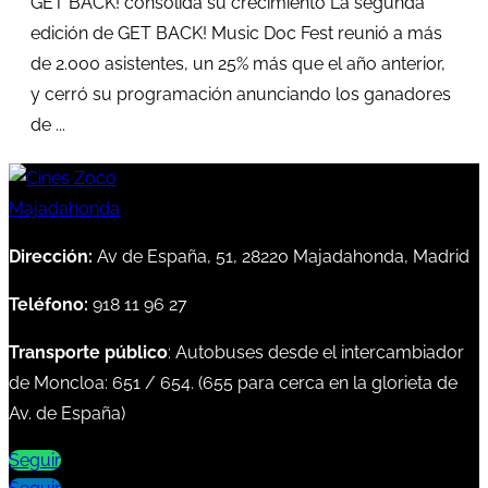
GET BACK! consolida su crecimiento La segunda
edición de GET BACK! Music Doc Fest reunió a más
de 2.000 asistentes, un 25% más que el año anterior,
y cerró su programación anunciando los ganadores
de ...
Dirección:
Av de España, 51, 28220 Majadahonda, Madrid
Teléfono:
918 11 96 27
Transporte público
: Autobuses desde el intercambiador
de Moncloa:
651
/
654
. (
655
para cerca en la glorieta de
Av. de España)
Seguir