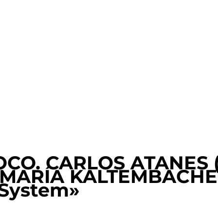
CO. CARLOS ATANES (d
 MARÍA KALTEMBACHER 
 System»