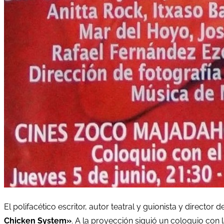
El polifacético escritor, autor teatral y guionista y director d
Chicken System»
. A la proyección siguió un coloquio con 