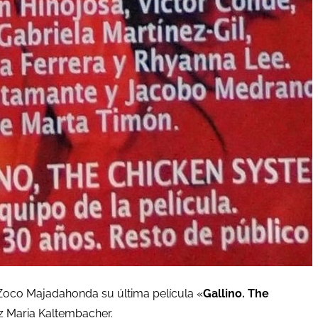
 Zoco Majadahonda su última película «
Gallino. The
iz Maria Kaltembacher.