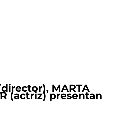
irector), MARTA
(actriz) presentan