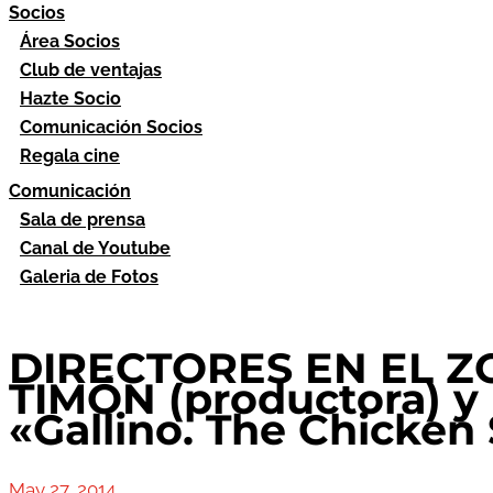
Socios
Área Socios
Club de ventajas
Hazte Socio
Comunicación Socios
Regala cine
Comunicación
Sala de prensa
Canal de Youtube
Galeria de Fotos
DIRECTORES EN EL ZO
TIMÓN (productora) y
«Gallino. The Chicken
May 27, 2014