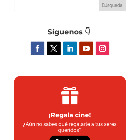
Síguenos
👇

¡Regala cine!
¿Aún no sabes qué regalarle a tus seres
queridos?