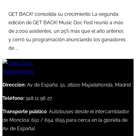
GET BACK! consolida su crecimiento La segunda
edición de GET BACK! Music Doc Fest reunió a más
de 2.000 asistentes, un 25% más que el año anterior,
y cerró su programación anunciando los ganadores
de ...
Dirección:
Av de España, 51, 28220 Majadahonda, Madrid
Teléfono:
918 11 96 27
Transporte público
: Autobuses desde el intercambiador
de Moncloa:
651
/
654
. (
655
para cerca en la glorieta de
Av. de España)