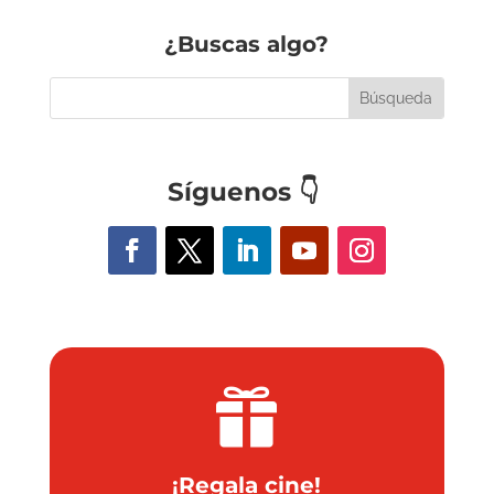
¿Buscas algo?
Síguenos
👇

¡Regala cine!