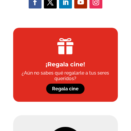

¡Regala cine!
¿Aún no sabes qué regalarle a tus seres
queridos?
Regala cine