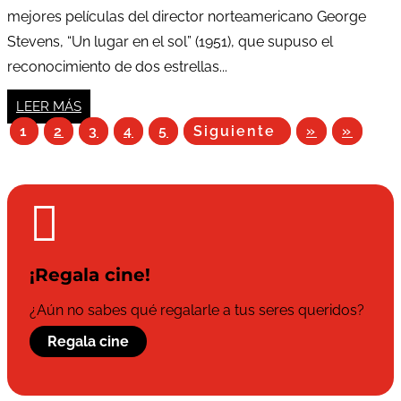
mejores películas del director norteamericano George
Stevens, “Un lugar en el sol” (1951), que supuso el
reconocimiento de dos estrellas...
LEER MÁS
1
2
3
4
5
Siguiente
»
»

¡Regala cine!
¿Aún no sabes qué regalarle a tus seres queridos?
Regala cine