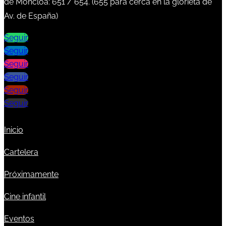
de Moncloa:
651
/
654
. (
655
para cerca en la glorieta de
Av. de España)
Seguir
Seguir
Seguir
Seguir
Seguir
Seguir
Inicio
Cartelera
Próximamente
Cine infantil
Eventos