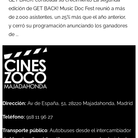
edición de GET BACK! Music Doc Fest reunió a más
de 2.000 asistentes, un 25% más que el año anterior,
y cerró su programación anunciando los ganadores
de ...
Dirección:
Av de España, 51, 28220 Majadahonda, Madrid
Teléfono:
918 11 96 27
Transporte público
: Autobuses desde el intercambiador