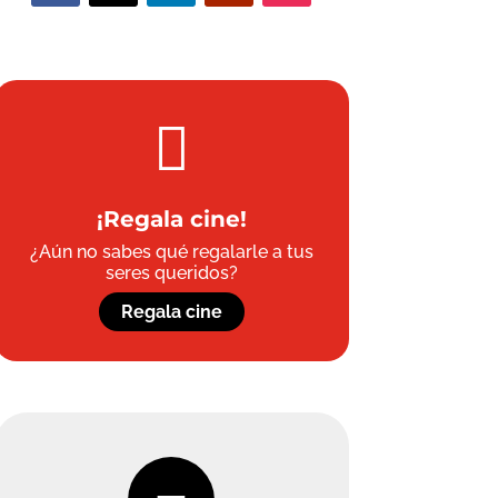

¡Regala cine!
¿Aún no sabes qué regalarle a tus
seres queridos?
Regala cine