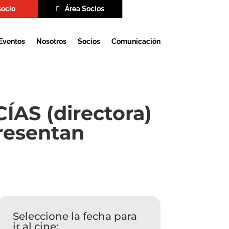
socio
Área Socios
Eventos
Nosotros
Socios
Comunicación
AS (directora)
resentan
Seleccione la fecha para
ir al cine: